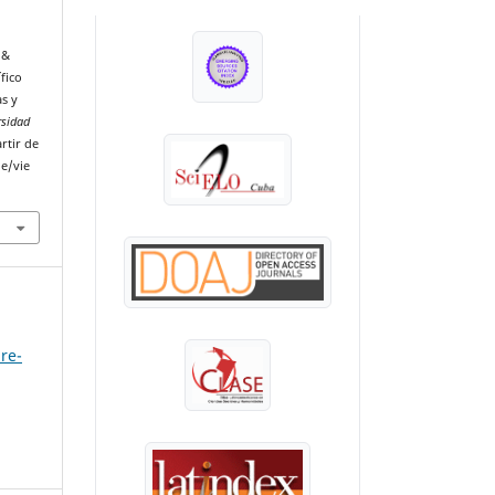
INDEXADA EN:
 &
ífico
as y
rsidad
rtir de
le/vie
re-