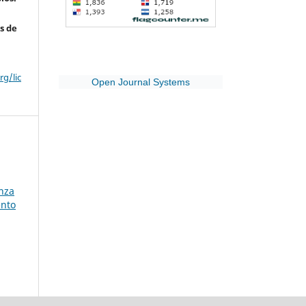
s de
g/lic
Open Journal Systems
nza
ento