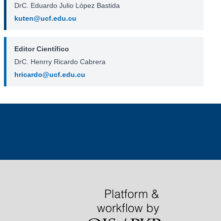
DrC. Eduardo Julio López Bastida
kuten@ucf.edu.cu
Editor Científico
DrC. Henrry Ricardo Cabrera
hricardo@ucf.edu.cu