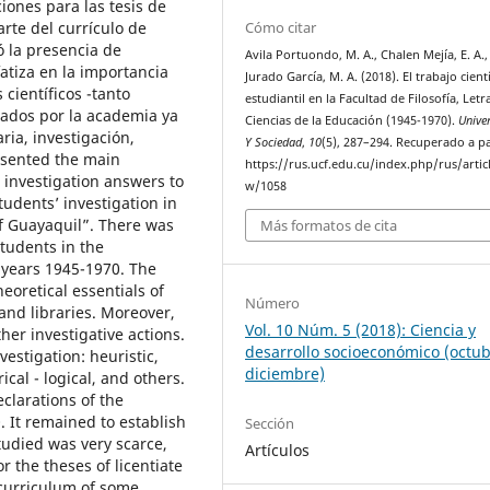
iones para las tesis de
arte del currículo de
Cómo citar
ó la presencia de
Avila Portuondo, M. A., Chalen Mejía, E. A.,
fatiza en la importancia
Jurado García, M. A. (2018). El trabajo cient
 científicos -tanto
estudiantil en la Facultad de Filosofía, Letr
cados por la academia ya
Ciencias de la Educación (1945-1970).
Unive
ria, investigación,
Y Sociedad
,
10
(5), 287–294. Recuperado a pa
resented the main
https://rus.ucf.edu.cu/index.php/rus/artic
 investigation answers to
w/1058
udents’ investigation in
of Guayaquil”. There was
Más formatos de cita
students in the
e years 1945-1970. The
eoretical essentials of
Número
 and libraries. Moreover,
Vol. 10 Núm. 5 (2018): Ciencia y
er investigative actions.
desarrollo socioeconómico (octub
estigation: heuristic,
diciembre)
ical - logical, and others.
clarations of the
. It remained to establish
Sección
tudied was very scarce,
Artículos
or the theses of licentiate
e curriculum of some