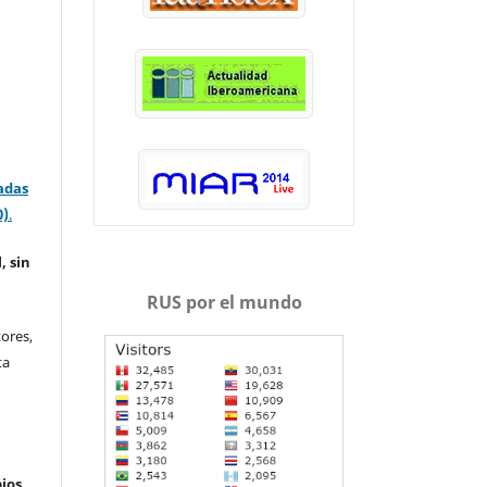
adas
0)
.
, sin
RUS por el mundo
ores,
ta
ios.