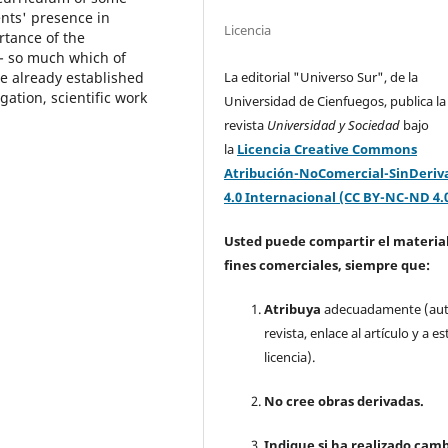
ents' presence in
Licencia
rtance of the
s - so much which of
e already established
La editorial "Universo Sur", de la
ation, scientific work
Universidad de Cienfuegos, publica la
revista
Universidad y Sociedad
bajo
la
Licencia Creative Commons
Atribución-NoComercial-SinDeriv
4.0 Internacional (CC BY-NC-ND 4.
Usted puede compartir el material
fines comerciales, siempre que:
Atribuya
adecuadamente (aut
revista, enlace al artículo y a es
licencia).
No cree obras derivadas.
Indique si ha realizado camb