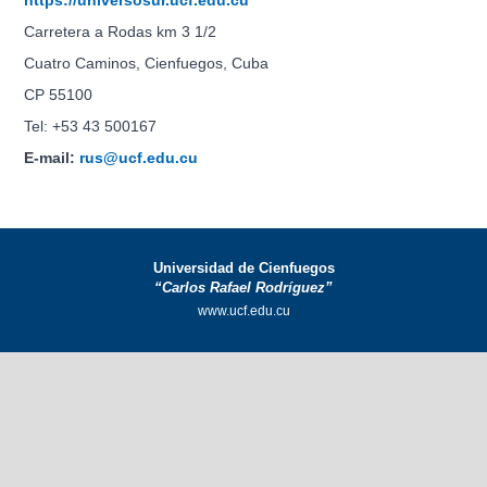
https://universosur.ucf.edu.cu
Carretera a Rodas km 3 1/2
Cuatro Caminos, Cienfuegos, Cuba
CP 55100
Tel: +53 43 500167
E-mail:
rus@ucf.edu.cu
Universidad de Cienfuegos
“Carlos Rafael Rodríguez”
www.ucf.edu.cu