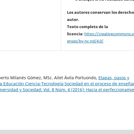
Los autores conservan los derecho
autor.
Texto completo de la
licencia:
https://creativecommons.or
enses/by-nc-nd/4.0/
oberto Milanés Gómez, MSc. Ailet Ávila Portuondo,
Etapas, pasos y
la Educación Ciencia-Tecnología-Sociedad en el proceso de enseña
iversidad y Sociedad: Vol. 8 Núm. 4 (2016): Hacia el perfeccionami