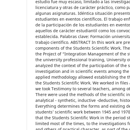
estudio fue muy escaso, limitado a las investigac
licenciatura y otras de carácter práctico, como p
algunas asignaturas. Idéntica situación present
estudiantes en eventos científicos. El trabajo en
de la participación de los estudiantes en eventos
aquellos de carácter estudiantil como los convo
establecida. Palabras clave: Formación universita
trabajo científico. ABSTRACT In this work are p
components of the Students Scientific Work. The
the Project of “Integration Management of the st
the university professional training, University 
analyzed the context of the participation of the 
investigation and in scientific events among th
applied methodology allowed establishing the th
the Students Scientific Work. We worked in files
we took Testimony to several teachers, among oth
There were used the methods of the scientific inv
analytical - synthetic, inductive -deductive, histor
Everything determines the forms and existing de
students’ scientific work between 1945 and 1970
that the Students Scientific Work in the period s
limited most of the times, to the investigations f
and others of practical character, as part of th