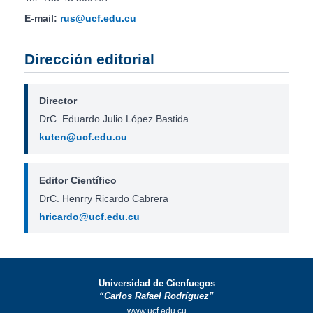
E-mail:
rus@ucf.edu.cu
Dirección editorial
Director
DrC. Eduardo Julio López Bastida
kuten@ucf.edu.cu
Editor Científico
DrC. Henrry Ricardo Cabrera
hricardo@ucf.edu.cu
Universidad de Cienfuegos
“Carlos Rafael Rodríguez”
www.ucf.edu.cu