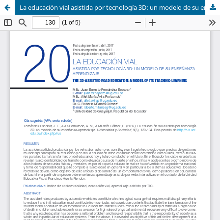
La educación vial asistida por tecnología 3D: un modelo de su enseñanza-aprendizaje