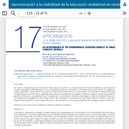
Aproximación a la visibilidad de la educación ambiental en revistas científicas cubanas