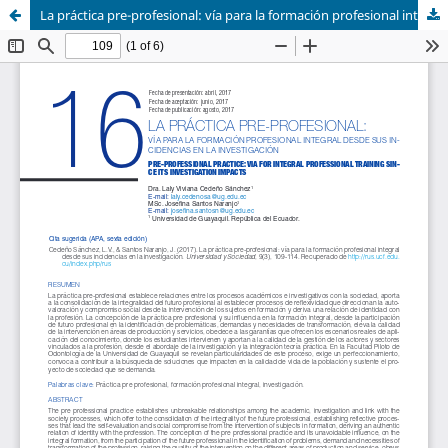
La práctica pre-profesional: vía para la formación profesional integral desde sus incidencias en la investigación