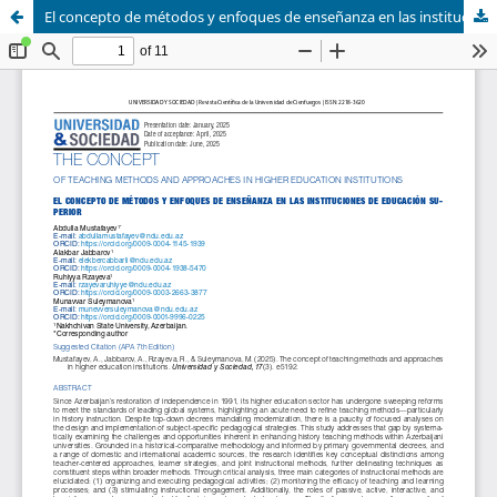
El concepto de métodos y enfoques de enseñanza en las instituciones de educación superior