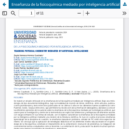
Enseñanza de la fisicoquímica mediado por inteligencia artificial