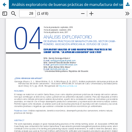
Análisis exploratorio de buenas prácticas de manufactura del sector camaronero. “Asociación APROCAM JK” Estudio de Caso