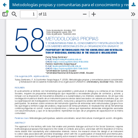
Metodologías propias y comunitarias para el conocimiento y revitalización de los saberes medicinales en la organización UNASAY-E