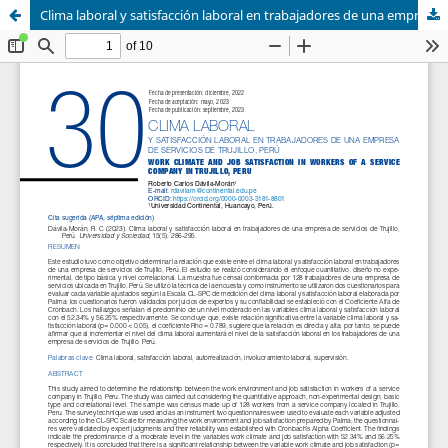
Clima laboral y satisfacción laboral en trabajadores de una empresa de servicios de Trujillo, Perú