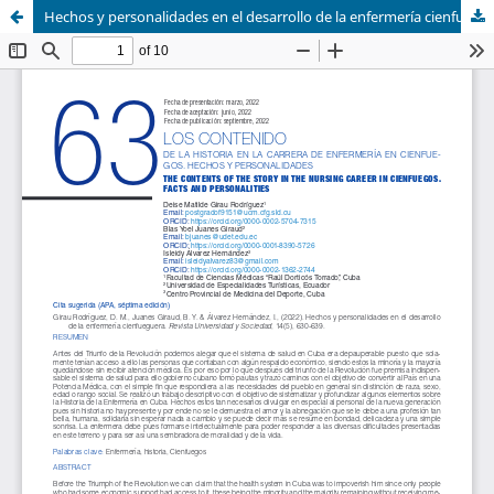
Hechos y personalidades en el desarrollo de la enfermería cienfueguera.