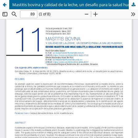
Mastitis bovina y calidad de la leche, un desafío para la salud humana