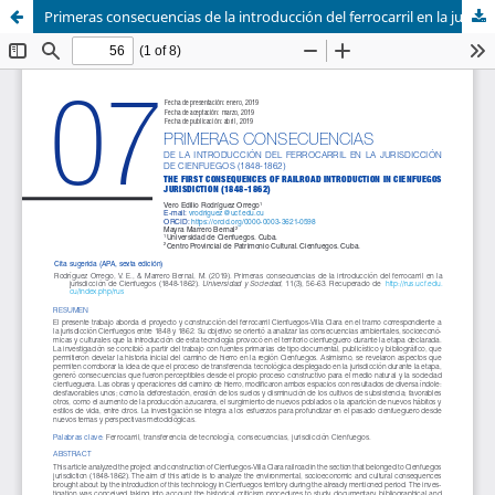
Primeras consecuencias de la introducción del ferrocarril en la jurisdicción de Cienfuegos (1848-1862)