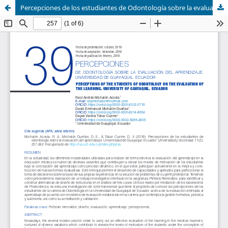
Percepciones de los estudiantes de Odontología sobre la evaluación del aprendizaje. Universidad de Guayaquil. Ecuador