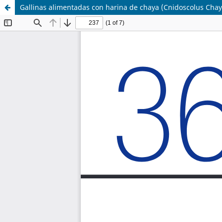
Gallinas alimentadas con harina de chaya (Cnidoscolus Ch