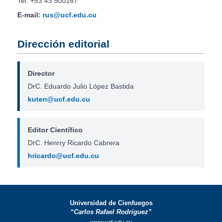
Tel: +53 43 500167
E-mail:
rus@ucf.edu.cu
Dirección editorial
Director
DrC. Eduardo Julio López Bastida
kuten@ucf.edu.cu
Editor Científico
DrC. Henrry Ricardo Cabrera
hricardo@ucf.edu.cu
Universidad de Cienfuegos
“Carlos Rafael Rodríguez”