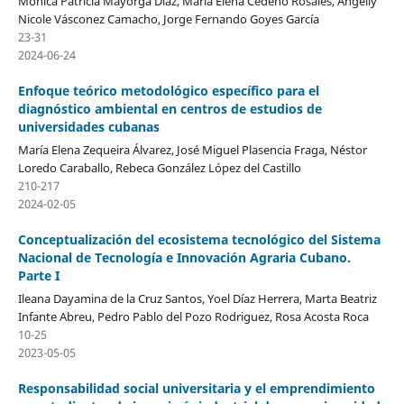
Mónica Patricia Mayorga Díaz, María Elena Cedeño Rosales, Angelly
Nicole Vásconez Camacho, Jorge Fernando Goyes García
23-31
2024-06-24
Enfoque teórico metodológico específico para el
diagnóstico ambiental en centros de estudios de
universidades cubanas
María Elena Zequeira Álvarez, José Miguel Plasencia Fraga, Néstor
Loredo Caraballo, Rebeca González López del Castillo
210-217
2024-02-05
Conceptualización del ecosistema tecnológico del Sistema
Nacional de Tecnología e Innovación Agraria Cubano.
Parte I
Ileana Dayamina de la Cruz Santos, Yoel Díaz Herrera, Marta Beatriz
Infante Abreu, Pedro Pablo del Pozo Rodriguez, Rosa Acosta Roca
10-25
2023-05-05
Responsabilidad social universitaria y el emprendimiento