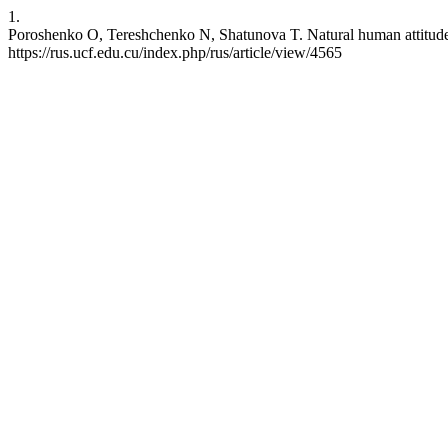
1.
Poroshenko O, Tereshchenko N, Shatunova T. Natural human attitude to 
https://rus.ucf.edu.cu/index.php/rus/article/view/4565