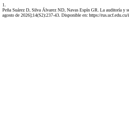
1.
Peña Suárez D, Silva Álvarez ND, Navas Espín GR. La auditoría y su in
agosto de 2026];14(S2):237-43. Disponible en: https://rus.ucf.edu.cu/