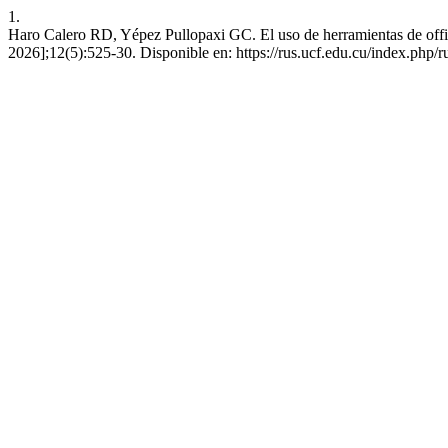
1.
Haro Calero RD, Yépez Pullopaxi GC. El uso de herramientas de offic
2026];12(5):525-30. Disponible en: https://rus.ucf.edu.cu/index.php/r