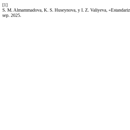
[1]
S. M. Almammadova, K. S. Huseynova, y I. Z. Valiyeva, «Estandariza
sep. 2025.