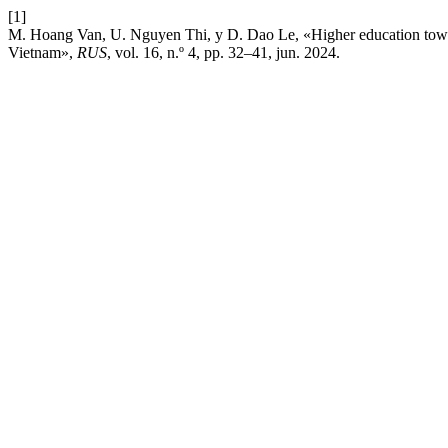
[1]
M. Hoang Van, U. Nguyen Thi, y D. Dao Le, «Higher education towa
Vietnam»,
RUS
, vol. 16, n.º 4, pp. 32–41, jun. 2024.