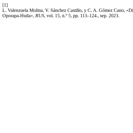
[1]
L. Valenzuela Molina, V. Sánchez Castillo, y C. A. Gómez Cano, «Din
Oporapa-Huila»,
RUS
, vol. 15, n.º 5, pp. 113–124., sep. 2023.