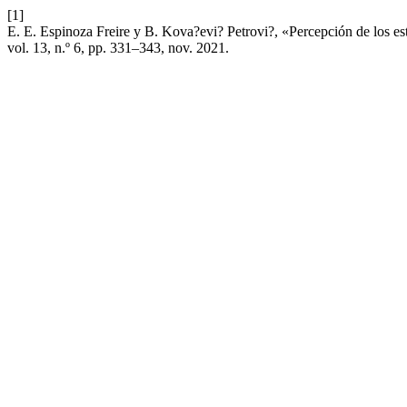
[1]
E. E. Espinoza Freire y B. Kova?evi? Petrovi?, «Percepción de los est
vol. 13, n.º 6, pp. 331–343, nov. 2021.