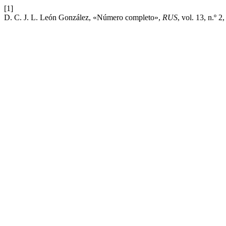
[1]
D. C. J. L. León González, «Número completo»,
RUS
, vol. 13, n.º 