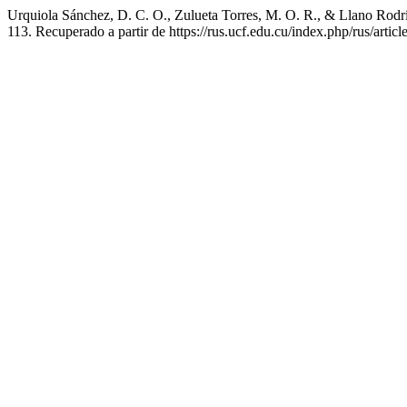
Urquiola Sánchez, D. C. O., Zulueta Torres, M. O. R., & Llano Rodríg
113. Recuperado a partir de https://rus.ucf.edu.cu/index.php/rus/artic