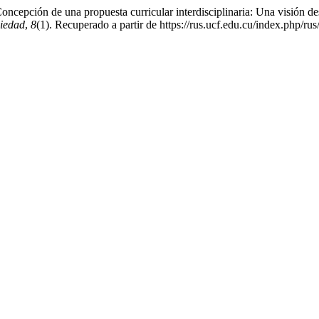
cepción de una propuesta curricular interdisciplinaria: Una visión desd
ciedad
,
8
(1). Recuperado a partir de https://rus.ucf.edu.cu/index.php/rus