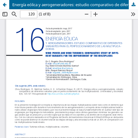
Energía eólica y aerogeneradores: estudio comparativo de diferentes variantes para el perfeccionamiento de las multiplicadoras