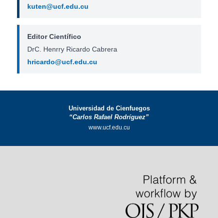
kuten@ucf.edu.cu
Editor Científico
DrC. Henrry Ricardo Cabrera
hricardo@ucf.edu.cu
Universidad de Cienfuegos
“Carlos Rafael Rodríguez”
www.ucf.edu.cu