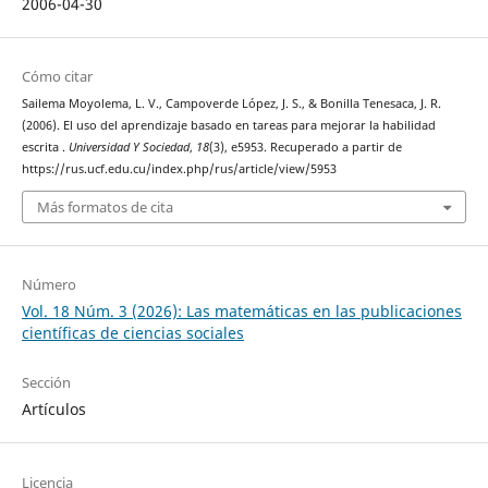
2006-04-30
Cómo citar
Sailema Moyolema, L. V., Campoverde López, J. S., & Bonilla Tenesaca, J. R.
(2006). El uso del aprendizaje basado en tareas para mejorar la habilidad
escrita .
Universidad Y Sociedad
,
18
(3), e5953. Recuperado a partir de
https://rus.ucf.edu.cu/index.php/rus/article/view/5953
Más formatos de cita
Número
Vol. 18 Núm. 3 (2026): Las matemáticas en las publicaciones
científicas de ciencias sociales
Sección
Artículos
Licencia