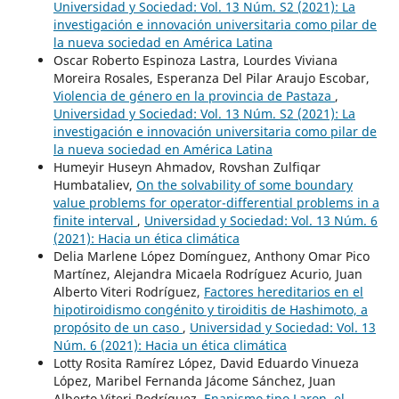
Universidad y Sociedad: Vol. 13 Núm. S2 (2021): La
investigación e innovación universitaria como pilar de
la nueva sociedad en América Latina
Oscar Roberto Espinoza Lastra, Lourdes Viviana
Moreira Rosales, Esperanza Del Pilar Araujo Escobar,
Violencia de género en la provincia de Pastaza
,
Universidad y Sociedad: Vol. 13 Núm. S2 (2021): La
investigación e innovación universitaria como pilar de
la nueva sociedad en América Latina
Humeyir Huseyn Ahmadov, Rovshan Zulfiqar
Humbataliev,
On the solvability of some boundary
value problems for operator-differential problems in a
finite interval
,
Universidad y Sociedad: Vol. 13 Núm. 6
(2021): Hacia un ética climática
Delia Marlene López Domínguez, Anthony Omar Pico
Martínez, Alejandra Micaela Rodríguez Acurio, Juan
Alberto Viteri Rodríguez,
Factores hereditarios en el
hipotiroidismo congénito y tiroiditis de Hashimoto, a
propósito de un caso
,
Universidad y Sociedad: Vol. 13
Núm. 6 (2021): Hacia un ética climática
Lotty Rosita Ramírez López, David Eduardo Vinueza
López, Maribel Fernanda Jácome Sánchez, Juan
Alberto Viteri Rodríguez,
Enanismo tipo Laron, el