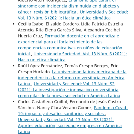
síndrome con incidencia disminuida en diabetes y
cáncer: revisión bibliográfica
,
Universidad y Sociedad:
Vol. 13 Núm. 6 (2021): Hacia un ética climática
Cecilia Isabel Elizalde Cordero, Lidia Patricia Estrella
Acencio, Rita Elena Garcés Silva, Alexandra Cecibel
Huerta Cruz,
Formación docente en el aprendizaje
experiencial para el fortalecimiento de las
competencias comunicativas en niños de educación
inicial
,
Universidad y Sociedad: Vol. 13 Núm. 6 (2021):
Hacia un ética climática
Raúl López Fernández, Tomás Crespo Borges, Eric
Crespo Hurtado,
La universidad latinoamericana de la
independencia a la reforma universitaria en América
Latina
,
Universidad y Sociedad: Vol. 13 Núm. S2
(2021): La investigación e innovación universitaria
como pilar de la nueva sociedad en América Latina
Carlos Castañeda Guillot, Fernando de Jesús Castro
Sánchez, Nancy Clara Verano Gómez,
Pandemia Covid-
19: impacto y desafíos sanitarios y sociales
,
Universidad y Sociedad: Vol. 13 Núm. S3 (2021):
Aportes educación, sociedad y empresa en América
Latina