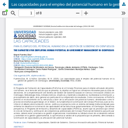
Las capacidades para el empleo del potencial humano en la gestión de gobierno en Cienfuegos