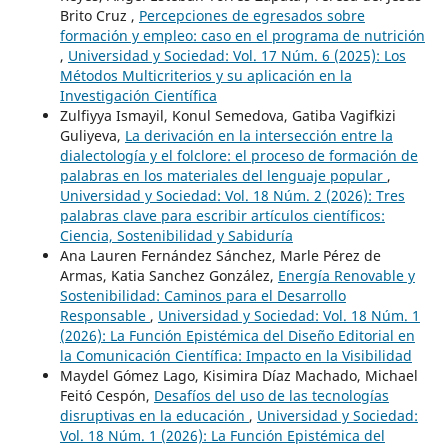
Brito Cruz ,
Percepciones de egresados sobre
formación y empleo: caso en el programa de nutrición
,
Universidad y Sociedad: Vol. 17 Núm. 6 (2025): Los
Métodos Multicriterios y su aplicación en la
Investigación Científica
Zulfiyya Ismayil, Konul Semedova, Gatiba Vagifkizi
Guliyeva,
La derivación en la intersección entre la
dialectología y el folclore: el proceso de formación de
palabras en los materiales del lenguaje popular
,
Universidad y Sociedad: Vol. 18 Núm. 2 (2026): Tres
palabras clave para escribir artículos científicos:
Ciencia, Sostenibilidad y Sabiduría
Ana Lauren Fernández Sánchez, Marle Pérez de
Armas, Katia Sanchez González,
Energía Renovable y
Sostenibilidad: Caminos para el Desarrollo
Responsable
,
Universidad y Sociedad: Vol. 18 Núm. 1
(2026): La Función Epistémica del Diseño Editorial en
la Comunicación Científica: Impacto en la Visibilidad
Maydel Gómez Lago, Kisimira Díaz Machado, Michael
Feitó Cespón,
Desafíos del uso de las tecnologías
disruptivas en la educación
,
Universidad y Sociedad:
Vol. 18 Núm. 1 (2026): La Función Epistémica del