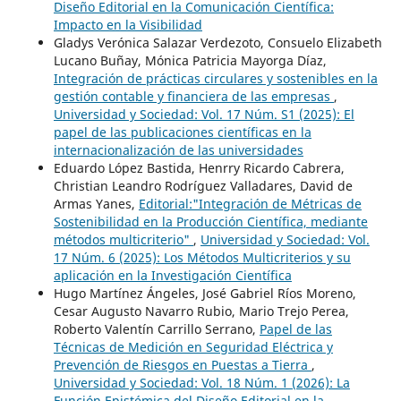
Diseño Editorial en la Comunicación Científica:
Impacto en la Visibilidad
Gladys Verónica Salazar Verdezoto, Consuelo Elizabeth
Lucano Buñay, Mónica Patricia Mayorga Díaz,
Integración de prácticas circulares y sostenibles en la
gestión contable y financiera de las empresas
,
Universidad y Sociedad: Vol. 17 Núm. S1 (2025): El
papel de las publicaciones científicas en la
internacionalización de las universidades
Eduardo López Bastida, Henrry Ricardo Cabrera,
Christian Leandro Rodríguez Valladares, David de
Armas Yanes,
Editorial:"Integración de Métricas de
Sostenibilidad en la Producción Científica, mediante
métodos multicriterio"
,
Universidad y Sociedad: Vol.
17 Núm. 6 (2025): Los Métodos Multicriterios y su
aplicación en la Investigación Científica
Hugo Martínez Ángeles, José Gabriel Ríos Moreno,
Cesar Augusto Navarro Rubio, Mario Trejo Perea,
Roberto Valentín Carrillo Serrano,
Papel de las
Técnicas de Medición en Seguridad Eléctrica y
Prevención de Riesgos en Puestas a Tierra
,
Universidad y Sociedad: Vol. 18 Núm. 1 (2026): La
Función Epistémica del Diseño Editorial en la