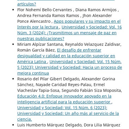
artículos?
Flor Nohemí Bello Cervantes , Diana Ramos Armijos ,
Andrea Fernanda Ramos Ramos , Jhon Alexander
Ponce Alencastro ,
Apps populares y su impacto en el
Interés por la lectura
,
Universidad y Sociedad: Vol. 16
Núm. 3 (2024): ¿Trasmitimos un mensaje de paz en
nuestras publicaciones?
Miriam Alpízar Santana, Reynaldo Velazquez Zaldivar,
Román García Báez,
El desafío de enfrentar
desigualdad y calidad en la educación superior en
América Latina
,
Universidad y Sociedad: Vol. 15 Núm.
5 (2023): Universidad y Sociedad: Hacia un proceso de
mejora continua
Rosario del Pilar Gibert Delgado, Alexander Gorina
Sánchez, Nayade Caridad Reyes-Palau, Ermel
Viacheslav Tapia-Sosa, Segundo Fabián Siza Moposita,
Educación 4.0: Enfoque innovador apoyado en la
inteligencia artificial para la educación superior
,
Universidad y Sociedad: Vol. 15 Núm. 6 (2023):
Universidad y Sociedad: Un año más al servicio de la
ciencia.
Luis Humberto Márquez Delgado, Dora Lilia Márquez