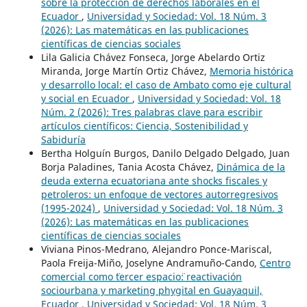
sobre la protección de derechos laborales en el
Ecuador
,
Universidad y Sociedad: Vol. 18 Núm. 3
(2026): Las matemáticas en las publicaciones
científicas de ciencias sociales
Lila Galicia Chávez Fonseca, Jorge Abelardo Ortiz
Miranda, Jorge Martín Ortiz Chávez,
Memoria histórica
y desarrollo local: el caso de Ambato como eje cultural
y social en Ecuador
,
Universidad y Sociedad: Vol. 18
Núm. 2 (2026): Tres palabras clave para escribir
artículos científicos: Ciencia, Sostenibilidad y
Sabiduría
Bertha Holguín Burgos, Danilo Delgado Delgado, Juan
Borja Paladines, Tania Acosta Chávez,
Dinámica de la
deuda externa ecuatoriana ante shocks fiscales y
petroleros: un enfoque de vectores autorregresivos
(1995-2024)
,
Universidad y Sociedad: Vol. 18 Núm. 3
(2026): Las matemáticas en las publicaciones
científicas de ciencias sociales
Viviana Pinos-Medrano, Alejandro Ponce-Mariscal,
Paola Freija-Miño, Joselyne Andramuño-Cando,
Centro
comercial como ¨tercer espacio¨: reactivación
sociourbana y marketing phygital en Guayaquil,
Ecuador
,
Universidad y Sociedad: Vol. 18 Núm. 3