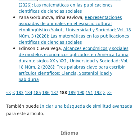
(2026): Las matemáticas en las publicaciones
científicas de ciencias sociales
Yana Gorbunova, Irina Pavlova,
Representaciones
asociadas de animales en el espacio cultural
etnolingüístico Yakut
,
Universidad y Sociedad: Vol. 18
Núm. 3 (2026): Las matemáticas en las publicaciones
científicas de ciencias sociales
Edinson Cueva Vega,
Alcances económicos y sociales
de modelos económicos aplicados en América Latina
durante siglos XX y XXI
,
Universidad y Sociedad: Vol.
18 Núm. 2 (2026): Tres palabras clave para escribir
artículos científicos: Ciencia, Sostenibilidad y
Sabiduría
<<
<
183
184
185
186
187
188
189
190
191
192
>
>>
También puede
Iniciar una búsqueda de similitud avanzada
para este artículo.
Idioma