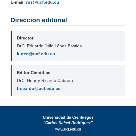
E-mail:
rus@ucf.edu.cu
Dirección editorial
Director
DrC. Eduardo Julio López Bastida
kuten@ucf.edu.cu
Editor Científico
DrC. Henrry Ricardo Cabrera
hricardo@ucf.edu.cu
Universidad de Cienfuegos
“Carlos Rafael Rodríguez”
www.ucf.edu.cu