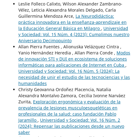
Leslie Folleco Calixto, Wilson Alexander Zambrano-
Vélez, Leticia Alexandra Morales Delgado, Carla
Guillermina Mendoza Arce,
La Neurodidáctica:
práctica innovadora en la enseñanza-aprendizaje en
la Educación General Básica en Milagro
,
Universidad
y Sociedad: Vol. 15 Núm. 4 (2023): Cumplimos nuestro
Aniversario Decimoquinto
Allan Pierra Fuentes , Alionuska Velázquez Cintra ,
Yanio Hernández Heredia , Allan Pierra Conde ,
Modos
de innovación STI y DUI en ecosistema de soluciones
informáticas para aplicaciones de Internet en Cuba
,
Universidad y Sociedad: Vol. 16 Núm. 5 (2024): La
necesidad de unir el estudio de las tecnociencias y las
humanidades
Christy Geovanna Ordoñez Placencia, Natalia
Alexandra Montalvo Zamora, Cecilia Ivonne Narváez
Zurita,
Exploración ergonómica y evaluación de la
prevalencia de lesiones musculoesqueléticas en
profesionales de la salud: caso fundación Pablo
Jaramillo
,
Universidad y Sociedad: Vol. 16 Núm. 2
(2024): Repensar las publicaciones desde un nuevo
saber