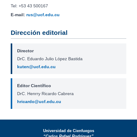
Tel: +53 43 500167
E-mail:
rus@ucf.edu.cu
Dirección editorial
Director
DrC. Eduardo Julio López Bastida
kuten@ucf.edu.cu
Editor Científico
DrC. Henrry Ricardo Cabrera
hricardo@ucf.edu.cu
Universidad de Cienfuegos
“Carlos Rafael Rodríguez”