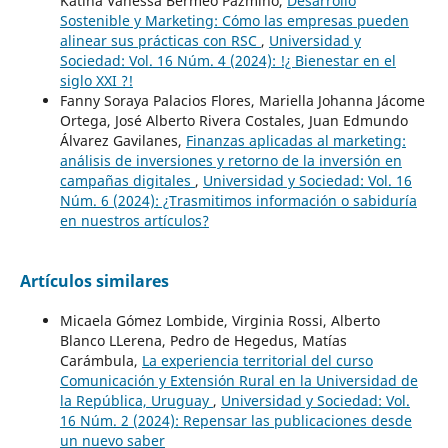
Katina Vanessa Bermeo Pazmiño,
Desarrollo
Sostenible y Marketing: Cómo las empresas pueden
alinear sus prácticas con RSC
,
Universidad y
Sociedad: Vol. 16 Núm. 4 (2024): !¿ Bienestar en el
siglo XXI ?!
Fanny Soraya Palacios Flores, Mariella Johanna Jácome
Ortega, José Alberto Rivera Costales, Juan Edmundo
Álvarez Gavilanes,
Finanzas aplicadas al marketing:
análisis de inversiones y retorno de la inversión en
campañas digitales
,
Universidad y Sociedad: Vol. 16
Núm. 6 (2024): ¿Trasmitimos información o sabiduría
en nuestros artículos?
Artículos similares
Micaela Gómez Lombide, Virginia Rossi, Alberto
Blanco LLerena, Pedro de Hegedus, Matías
Carámbula,
La experiencia territorial del curso
Comunicación y Extensión Rural en la Universidad de
la República, Uruguay
,
Universidad y Sociedad: Vol.
16 Núm. 2 (2024): Repensar las publicaciones desde
un nuevo saber