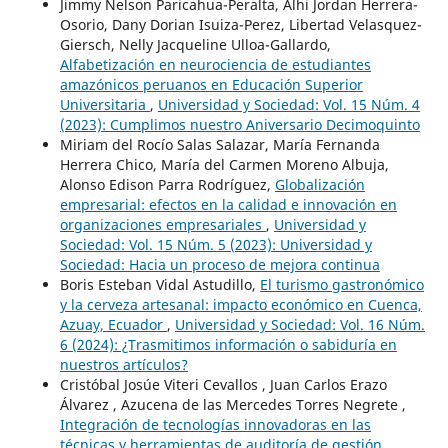
Jimmy Nelson Paricahua-Peralta, Alhi Jordan Herrera-
Osorio, Dany Dorian Isuiza-Perez, Libertad Velasquez-
Giersch, Nelly Jacqueline Ulloa-Gallardo,
Alfabetización en neurociencia de estudiantes
amazónicos peruanos en Educación Superior
Universitaria
,
Universidad y Sociedad: Vol. 15 Núm. 4
(2023): Cumplimos nuestro Aniversario Decimoquinto
Miriam del Rocío Salas Salazar, María Fernanda
Herrera Chico, María del Carmen Moreno Albuja,
Alonso Edison Parra Rodríguez,
Globalización
empresarial: efectos en la calidad e innovación en
organizaciones empresariales
,
Universidad y
Sociedad: Vol. 15 Núm. 5 (2023): Universidad y
Sociedad: Hacia un proceso de mejora continua
Boris Esteban Vidal Astudillo,
El turismo gastronómico
y la cerveza artesanal: impacto económico en Cuenca,
Azuay, Ecuador
,
Universidad y Sociedad: Vol. 16 Núm.
6 (2024): ¿Trasmitimos información o sabiduría en
nuestros artículos?
Cristóbal Josúe Viteri Cevallos , Juan Carlos Erazo
Álvarez , Azucena de las Mercedes Torres Negrete ,
Integración de tecnologías innovadoras en las
técnicas y herramientas de auditoría de gestión
,