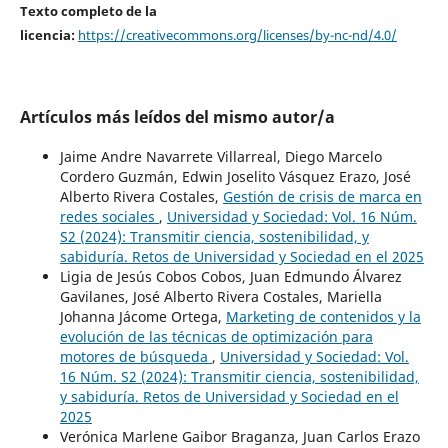
Texto completo de la
licencia:
https://creativecommons.org/licenses/by-nc-nd/4.0/
Artículos más leídos del mismo autor/a
Jaime Andre Navarrete Villarreal, Diego Marcelo
Cordero Guzmán, Edwin Joselito Vásquez Erazo, José
Alberto Rivera Costales,
Gestión de crisis de marca en
redes sociales
,
Universidad y Sociedad: Vol. 16 Núm.
S2 (2024): Transmitir ciencia, sostenibilidad, y
sabiduría. Retos de Universidad y Sociedad en el 2025
Ligia de Jesús Cobos Cobos, Juan Edmundo Álvarez
Gavilanes, José Alberto Rivera Costales, Mariella
Johanna Jácome Ortega,
Marketing de contenidos y la
evolución de las técnicas de optimización para
motores de búsqueda
,
Universidad y Sociedad: Vol.
16 Núm. S2 (2024): Transmitir ciencia, sostenibilidad,
y sabiduría. Retos de Universidad y Sociedad en el
2025
Verónica Marlene Gaibor Braganza, Juan Carlos Erazo