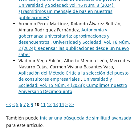
Universidad y Sociedad: Vol. 16 Núm. 3 (2024):
¿Trasmitimos un mensaje de paz en nuestras
publicaciones?
Armenio Pérez Martínez, Rolando Álvarez Beltrán,
Aimara Rodríguez Fernández,
Autonomía y
gobernanza universitaria: aproximaciones y
desencuentros
,
Universidad y Sociedad: Vol. 16 Núm.
2 (2024): Repensar las publicaciones desde un nuevo
saber
Vladimir Vega Falcón, Alberto Medina León, Mercedes
Navarro Cejas, Carmen Viviana Basantes Vaca,
Aplicación del Método Critic a la selección del puesto
de consultores empresariales
,
Universidad y
Sociedad: Vol. 15 Núm. 4 (2023): Cumplimos nuestro
Aniversario Decimoquinto
<<
<
5
6
7
8
9
10
11
12
13
14
>
>>
También puede
Iniciar una búsqueda de similitud avanzada
para este artículo.