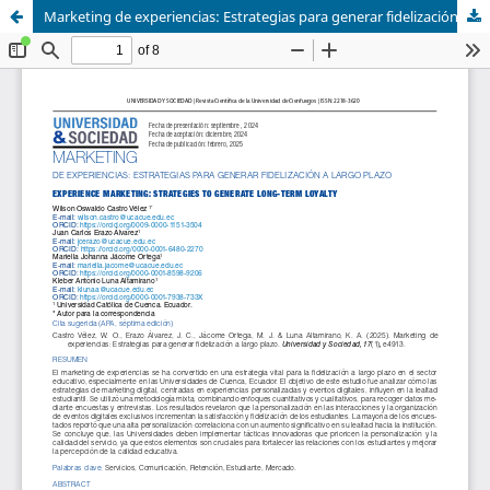
Marketing de experiencias: Estrategias para generar fidelización a largo plazo