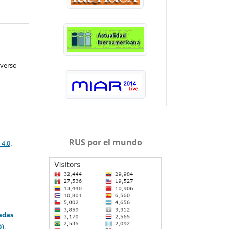
iverso
RUS por el mundo
 4.0
.
adas
0)
.