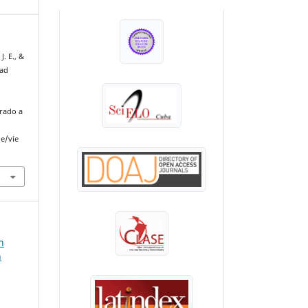
INDEXADA EN:
J. E., &
dad
erado a
le/vie
n
n