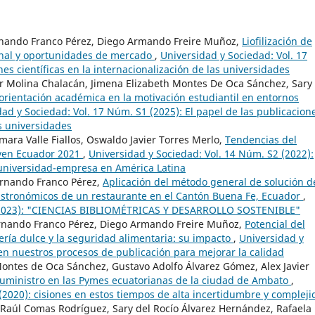
Fernando Franco Pérez, Diego Armando Freire Muñoz,
Liofilización de
ional y oportunidades de mercado
,
Universidad y Sociedad: Vol. 17
es científicas en la internacionalización de las universidades
ier Molina Chalacán, Jimena Elizabeth Montes De Oca Sánchez, Sary
 orientación académica en la motivación estudiantil en entornos
ad y Sociedad: Vol. 17 Núm. S1 (2025): El papel de las publicacion
as universidades
ara Valle Fiallos, Oswaldo Javier Torres Merlo,
Tendencias del
ven Ecuador 2021
,
Universidad y Sociedad: Vol. 14 Núm. S2 (2022):
 universidad-empresa en América Latina
ernando Franco Pérez,
Aplicación del método general de solución d
gastronómicos de un restaurante en el Cantón Buena Fe, Ecuador
,
2 (2023): "CIENCIAS BIBLIOMÉTRICAS Y DESARROLLO SOSTENIBLE"
Fernando Franco Pérez, Diego Armando Freire Muñoz,
Potencial del
ría dulce y la seguridad alimentaria: su impacto
,
Universidad y
en nuestros procesos de publicación para mejorar la calidad
ontes de Oca Sánchez, Gustavo Adolfo Álvarez Gómez, Alex Javier
suministro en las Pymes ecuatorianas de la ciudad de Ambato
,
(2020): cisiones en estos tiempos de alta incertidumbre y complej
Raúl Comas Rodríguez, Sary del Rocío Álvarez Hernández, Rafaela