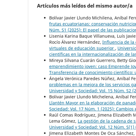
Artículos más leídos del mismo autor/a
Bolívar Javier Llundo Michilena, Aníbal 
frutas ecuatorianas: conservación nutric
Núm. S1 (2025): El papel de las publicacion
Lisenia Karina Baque Villanueva, Luís Jav
Rocío Álvarez Hernández,
Influencia de la
virtuales de educación superior
,
Universid
científicas en la internacionalización de l
Mireya Silvana Cuarán Guerrero, Betty Giom
emprendimiento joven: caso Emprende Jo
Transferencia de conocimiento científico:
Ángela Verónica Paredes Núñez, Aníbal F
problemas en la mejora de los servicios 
Universidad y Sociedad: Vol. 15 Núm. S
Bolivar Javier Llundo Michelena, Aníbal 
Llantén Mayor en la elaboración de panade
Sociedad: Vol. 17 Núm. 1 (2025): Cambios 
Raúl Comas Rodríguez, Jimena Elizabeth M
Lema Gómez,
La gestión de la cadena de 
Universidad y Sociedad: Vol. 12 Núm. S(1) 
Jimena Elizabeth Montes De Oca Sánchez, 