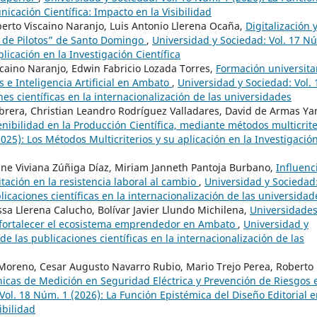
icación Científica: Impacto en la Visibilidad
berto Viscaino Naranjo, Luis Antonio Llerena Ocaña,
Digitalización 
a de Pilotos” de Santo Domingo
,
Universidad y Sociedad: Vol. 17 N
plicación en la Investigación Científica
scaino Naranjo, Edwin Fabricio Lozada Torres,
Formación universita
 e Inteligencia Artificial en Ambato
,
Universidad y Sociedad: Vol. 
es científicas en la internacionalización de las universidades
brera, Christian Leandro Rodríguez Valladares, David de Armas Ya
enibilidad en la Producción Científica, mediante métodos multicrite
025): Los Métodos Multicriterios y su aplicación en la Investigació
ine Viviana Zúñiga Díaz, Miriam Janneth Pantoja Burbano,
Influenc
citación en la resistencia laboral al cambio
,
Universidad y Sociedad
licaciones científicas en la internacionalización de las universidad
a Llerena Calucho, Bolívar Javier Llundo Michilena,
Universidades
 fortalecer el ecosistema emprendedor en Ambato
,
Universidad y
de las publicaciones científicas en la internacionalización de las
 Moreno, Cesar Augusto Navarro Rubio, Mario Trejo Perea, Roberto
nicas de Medición en Seguridad Eléctrica y Prevención de Riesgos 
Vol. 18 Núm. 1 (2026): La Función Epistémica del Diseño Editorial e
ibilidad