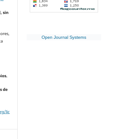
, sin
ores,
Open Journal Systems
ta
ios.
s de
g/lic