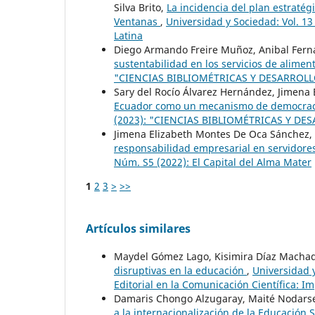
Silva Brito,
La incidencia del plan estratég
Ventanas
,
Universidad y Sociedad: Vol. 1
Latina
Diego Armando Freire Muñoz, Anibal Fern
sustentabilidad en los servicios de alimen
"CIENCIAS BIBLIOMÉTRICAS Y DESARROLL
Sary del Rocío Álvarez Hernández, Jimena
Ecuador como un mecanismo de democracia
(2023): "CIENCIAS BIBLIOMÉTRICAS Y DE
Jimena Elizabeth Montes De Oca Sánchez, 
responsabilidad empresarial en servidore
Núm. S5 (2022): El Capital del Alma Mater
1
2
3
>
>>
Artículos similares
Maydel Gómez Lago, Kisimira Díaz Machad
disruptivas en la educación
,
Universidad y
Editorial en la Comunicación Científica: Im
Damaris Chongo Alzugaray, Maité Nodarse
a la internacionalización de la Educación 