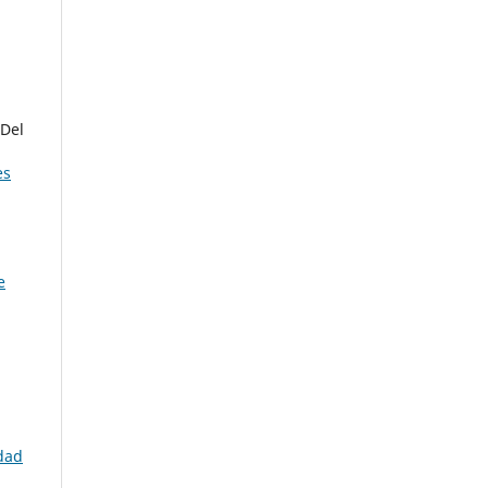
 Del
es
e
idad