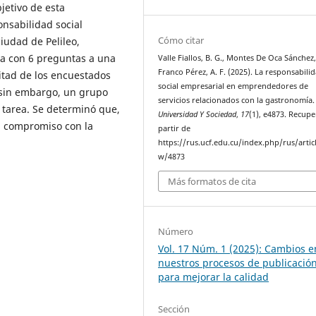
jetivo de esta
onsabilidad social
Cómo citar
iudad de Pelileo,
ta con 6 preguntas a una
Valle Fiallos, B. G., Montes De Oca Sánchez, 
Franco Pérez, A. F. (2025). La responsabili
tad de los encuestados
social empresarial en emprendedores de
, sin embargo, un grupo
servicios relacionados con la gastronomía.
a tarea. Se determinó que,
Universidad Y Sociedad
,
17
(1), e4873. Recup
l compromiso con la
partir de
https://rus.ucf.edu.cu/index.php/rus/artic
w/4873
Más formatos de cita
Número
Vol. 17 Núm. 1 (2025): Cambios e
nuestros procesos de publicació
para mejorar la calidad
Sección