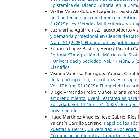
Epistémica del Diseño Editorial en la Comun
Walter Vinicio Culque Toapanta, Fausto Al
gestión tecnológica en el negocio “Fábric
6 (2025): Los Métodos Multicriterios y su a
Luz Marina Aguirre Paz, Fausto Alberto Vi
y demanda profesional en Ciencia de Datos
Núm. S1 (2025): El papel de las publicacion
Eduardo López Bastida, Henrry Ricardo Ca
Editorial:"Integración de Métricas de Sost
,
Universidad y Sociedad: Vol. 17 Núm. 6 (2
Científica
Viviana Vanessa Rodríguez Yagual, Gerald
de la participación, la confianza y la capa
Vol. 17 Núm. S1 (2025): El papel de las pub
Diego Armando Freire Muñoz, Diana Vaness
emprendimiento juvenil: estrategias para
Sociedad: Vol. 17 Núm. S1 (2025): El papel 
universidades
Hugo Martínez Ángeles, José Gabriel Ríos
Valentín Carrillo Serrano,
Papel de las Téc
Puestas a Tierra
,
Universidad y Sociedad: 
Comunicación Científica: Impacto en la Vis