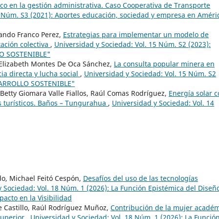
ico en la gestión administrativa. Caso Cooperativa de Transporte
3 Núm. S3 (2021): Aportes educación, sociedad y empresa en Améri
ando Franco Perez,
Estrategias para implementar un modelo de
tación colectiva
,
Universidad y Sociedad: Vol. 15 Núm. S2 (2023):
O SOSTENIBLE"
 Elizabeth Montes De Oca Sánchez,
La consulta popular minera en
 directa y lucha social
,
Universidad y Sociedad: Vol. 15 Núm. S2
SARROLLO SOSTENIBLE"
Betty Giomara Valle Fiallos, Raúl Comas Rodríguez,
Energía solar 
s turísticos. Baños – Tungurahua
,
Universidad y Sociedad: Vol. 14
o, Michael Feitó Cespón,
Desafíos del uso de las tecnologías
 Sociedad: Vol. 18 Núm. 1 (2026): La Función Epistémica del Diseñ
pacto en la Visibilidad
 Castillo, Raúl Rodríguez Muñoz,
Contribución de la mujer acadé
Superior
,
Universidad y Sociedad: Vol. 18 Núm. 1 (2026): La Funció