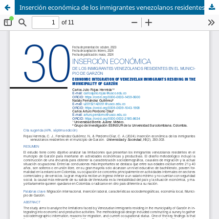
Inserción económica de los inmigrantes venezolanos residentes en el municipio de Garzón