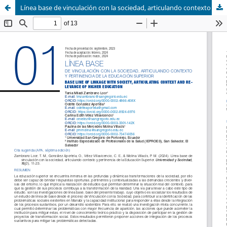
Línea base de vinculación con la sociedad, articulando contexto y pertinencia de la Educación Superior