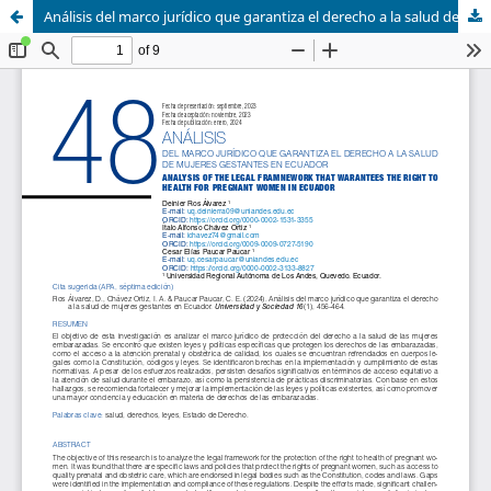
Análisis del marco jurídico que garantiza el derecho a la salud de mujeres gestantes en Ecuador