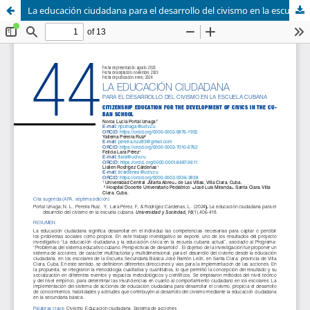
La educación ciudadana para el desarrollo del civismo en la escuela cubana