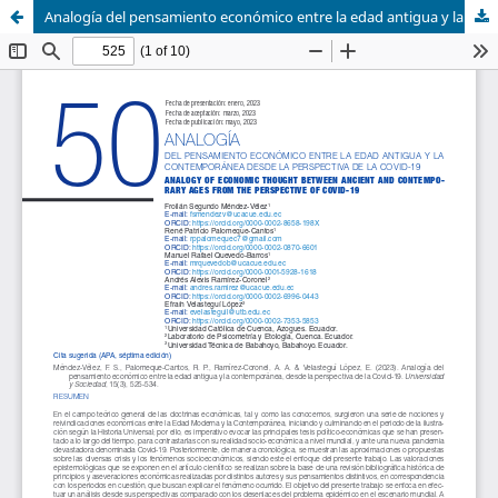
Analogía del pensamiento económico entre la edad antigua y la contemporánea, desde la perspectiva de la Covid-19