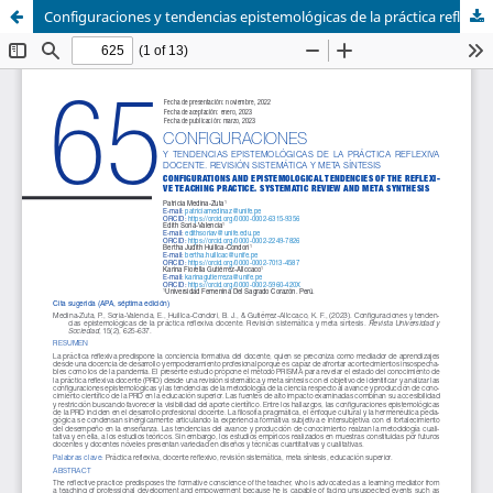
Configuraciones y tendencias epistemológicas de la práctica reflexiva docente. Revisión sistemática y meta síntesis.