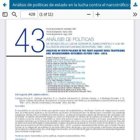
Análisis de políticas de estado en la lucha contra el narcotráfico y los resultados socioeconómicos en perú 1990 – 2010