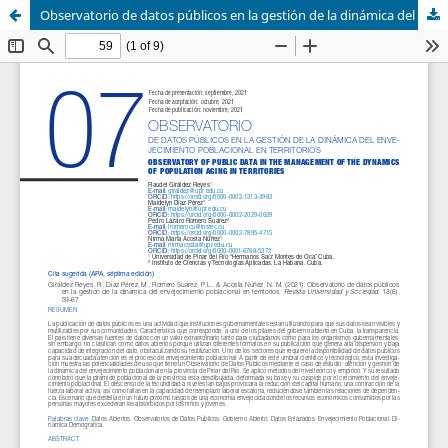
Observatorio de datos públicos en la gestión de la dinámica del envejecimiento poblacional en territorios