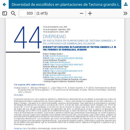
Diversidad de escolítidos en plantaciones de Tectona grandis L. F. en la provincia de Esmeraldas, Ecuador