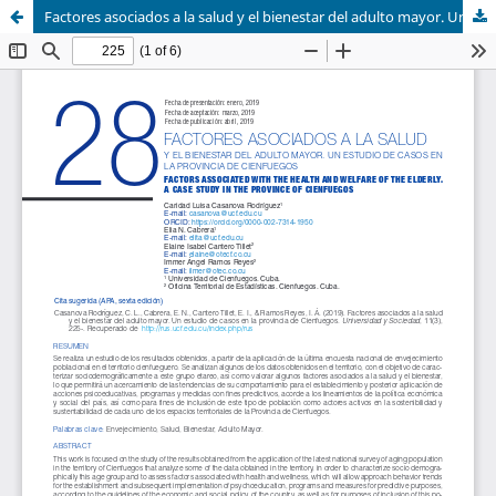
Factores asociados a la salud y el bienestar del adulto mayor. Un estudio de casos en la provincia de Cienfuegos