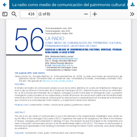
La radio como medio de comunicación del patrimonio cultural. Fernandina radio: un estudio de caso